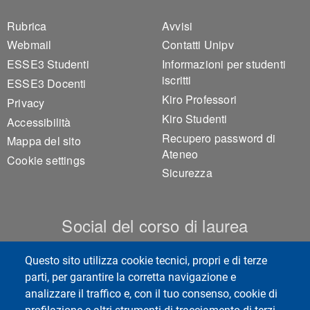
Footer 1
Footer 2
Rubrica
Avvisi
Webmail
Contatti Unipv
ESSE3 Studenti
Informazioni per studenti
iscritti
ESSE3 Docenti
Kiro Professori
Privacy
Kiro Studenti
Accessibilità
Recupero password di
Mappa del sito
Ateneo
Cookie settings
Sicurezza
Social del corso di laurea
Questo sito utilizza cookie tecnici, propri e di terze
parti, per garantire la corretta navigazione e
analizzare il traffico e, con il tuo consenso, cookie di