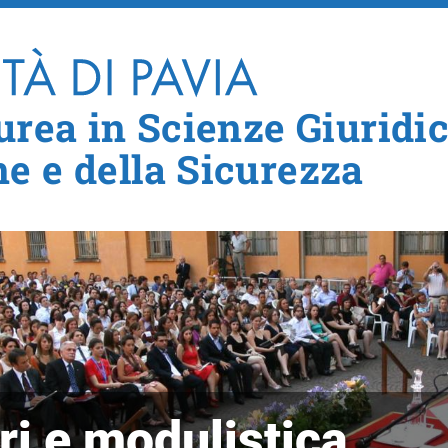
Salta al contenuto principale
urea in Scienze Giuridi
e e della Sicurezza
ri e modulistica