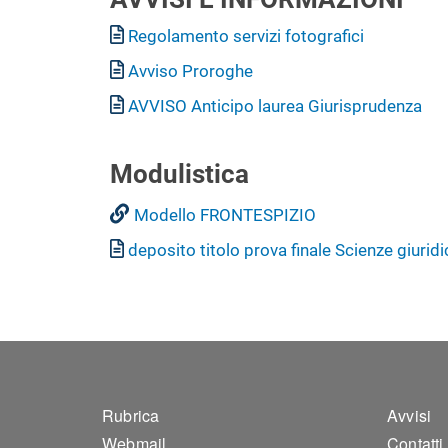
Documento
Regolamento servizi fotografici
Documento
Avviso Proroghe
Documento
AVVISO Anticipo laurea Giurisprudenza
Modulistica
Modello FRONTESPIZIO
Documento
deposito titolo prova finale Scienze giurid
Footer 1
Foo
Rubrica
Avvisi
Webmail
Contatti