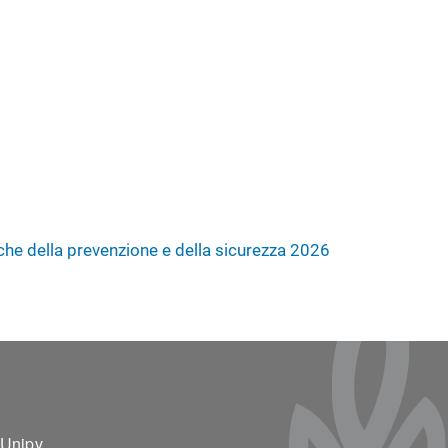
iche della prevenzione e della sicurezza 2026
ter 2
 Unipv