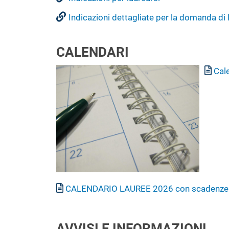
Indicazioni dettagliate per la domanda di 
CALENDARI
Immagine
Documento
Cal
Documento
CALENDARIO LAUREE 2026 con scadenze -
AVVISI E INFORMAZIONI